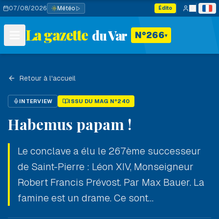
07/08/2026
Météo
Édito
La gazette
du Var
N°266
▾
Retour à l'accueil
INTERVIEW
ISSU DU MAG N°240
Habemus papam !
Le conclave a élu le 267ème successeur
de Saint-Pierre : Léon XIV, Monseigneur
Robert Francis Prévost. Par Max Bauer. La
famine est un drame. Ce sont…