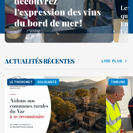
découvrez
Les 
l’expression des vins
quel
du bord de mer !
Enco
l’en
ACTUALITÉS RÉCENTES
LIRE PLUS
LE THORONET
SOLIDARITÉ
TRIBUNE