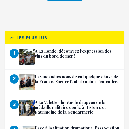
LES PLUS LUS
A La Londe, découvrez l’expression des
1
vins du bord de mer !
Les incendies nous disent quelque chose de
2
la France. Encore faut-il vouloir l’entendre.
A La Valette-du-Var, le drapeau de la
3
médaille militaire confié à Histoire et
Patrimoine de la Gendarmerie
Face à la situation dramatique, l'Association