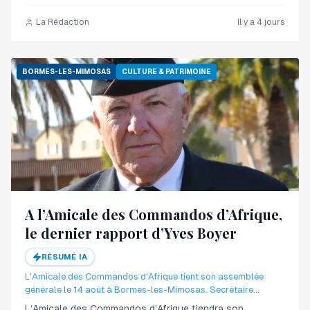
La Rédaction
Il y a 4 jours
BORMES-LES-MIMOSAS
CULTURE & PATRIMOINE
A l’Amicale des Commandos d’Afrique,
le dernier rapport d’Yves Boyer
RÉSUMÉ IA
L'Amicale des Commandos d'Afrique tient son assemblée
générale le 14 août à Bormes-les-Mimosas. Secrétaire
général depuis 2019, Yves Boyer y présentera son dernier
L’Amicale des Commandos d’Afrique tiendra son