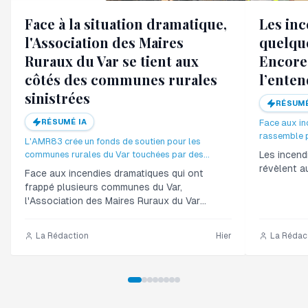
Face à la situation dramatique,
Les inc
l'Association des Maires
quelque
Ruraux du Var se tient aux
Encore 
côtés des communes rurales
l’enten
sinistrées
RÉSUMÉ
RÉSUMÉ IA
Face aux in
rassemble p
L'AMR83 crée un fonds de soutien pour les
solidarité i
communes rurales du Var touchées par des
Les incendi
résilience d
incendies. Cette initiative vise à coordonner l'aide
révèlent a
Face aux incendies dramatiques qui ont
d'urgence et la reconstruction future.
frappé plusieurs communes du Var,
l'Association des Maires Ruraux du Var
(AMR83) souhaite mobiliser les collectivités…
La Rédaction
Hier
La Rédac