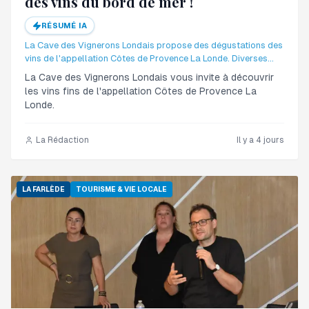
des vins du bord de mer !
RÉSUMÉ IA
La Cave des Vignerons Londais propose des dégustations des
vins de l'appellation Côtes de Provence La Londe. Diverses
animations sont organisées tout au long du mois d'août.
La Cave des Vignerons Londais vous invite à découvrir
les vins fins de l'appellation Côtes de Provence La
Londe.
La Rédaction
Il y a 4 jours
LA FARLÈDE
TOURISME & VIE LOCALE