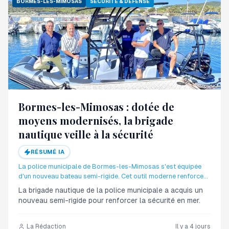
BORMES-LES-MIMOSAS
SÉCURITÉ & DÉFENSE
Bormes-les-Mimosas : dotée de
moyens modernisés, la brigade
nautique veille à la sécurité
RÉSUMÉ IA
La police municipale de Bormes-les-Mimosas s'est équipée
d'un nouveau bateau semi-rigide. Cet outil moderne renforce
la sécurité maritime et la surveillance des plages cet été.
La brigade nautique de la police municipale a acquis un
nouveau semi-rigide pour renforcer la sécurité en mer.
La Rédaction
Il y a 4 jours