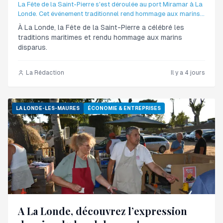
La Fête de la Saint-Pierre s'est déroulée au port Miramar à La
Londe. Cet événement traditionnel rend hommage aux marins
et lance la saison estivale.
À La Londe, la Fête de la Saint-Pierre a célébré les
traditions maritimes et rendu hommage aux marins
disparus.
La Rédaction
Il y a 4 jours
LA LONDE-LES-MAURES
ÉCONOMIE & ENTREPRISES
A La Londe, découvrez l’expression