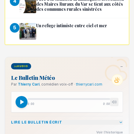
4
des Maires Ruraux du Var se tient aux côtés
des communes rurales sinistrées
Un refuge intimiste entre ciel et mer
5
—
AUDIO
Le Bulletin Météo
Par
Thierry Cari
,
comédien voix-off
·
thierrycari.com
0:00
0:00
LIRE LE BULLETIN ÉCRIT
Voir l’historique