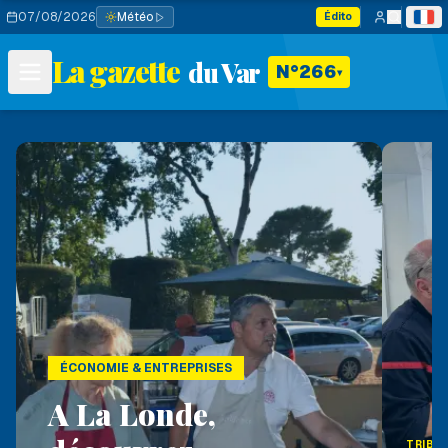
07/08/2026
Météo
Édito
La gazette
du Var
N°266
▾
ÉCONOMIE & ENTREPRISES
A La Londe,
TRIBU